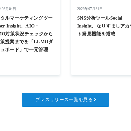
年08月04日
2026年07月31日
ジタルマーケティングツー
SNS分析ツールSocial
er Insight、AIO・
Insight、なりすましア
MO対策状況チェックから
ト発見機能を搭載
策提案までを「LLMOダ
シュボード」で一元管理
プレスリリース一覧を見る