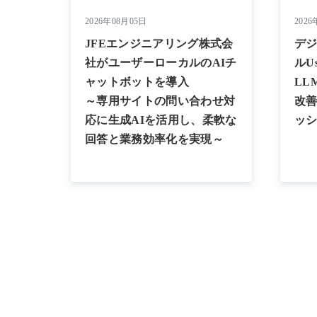
2026年08月05日
2026
JFEエンジニアリング株式会
デ
社がユーザーローカルのAIチ
ルUs
ャットボットを導入
LL
～専用サイトの問い合わせ対
改善
応に生成AIを活用し、柔軟な
ッ
回答と業務効率化を実現～